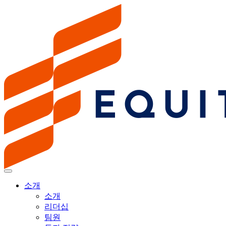
소개
소개
리더십
팀원