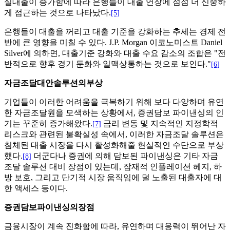
실대출이 증가함에 따라 은행들이 대출 연장에 점점 더 신중하
게 접근하는 것으로 나타났다.
[5]
은행들이 대출을 꺼리고 대출 기준을 강화하는 추세는 경제 전
반에 큰 영향을 미칠 수 있다. J.P. Morgan 이코노미스트 Daniel
Silver에 의하면, 대출기준 강화와 대출 수요 감소의 조합은 "전
반적으로 향후 경기 둔화와 일맥상통하는 것으로 보인다."
[6]
자금조달대안솔루션의부상
기업들이 이러한 어려움을 극복하기 위해 보다 다양하며 유연
한 자금조달원을 모색하는 상황에서, 증권담보 파이낸싱의 인
기는 꾸준히 증가해왔다.
금리 변동 및 지속적인 지정학적
[7]
리스크와 관련된 불확실성 속에서, 이러한 자금조달 솔루션은
침체된 대출 시장을 다시 활성화해줄 현실적인 수단으로 부상
했다.
더군다나 증권에 의해 담보된 파이낸싱은 기타 자금
[8]
조달 솔루션 대비 장점이 있는데, 잠재적 인플레이션 헤지, 하
방 보호, 그리고 단기적 시장 움직임에 덜 노출된 대출자에 대
한 액세스 등이다.
증권담보파이낸싱의장점
금융시장이 계속 진화함에 따라, 유연하며 대응력이 뛰어난 자