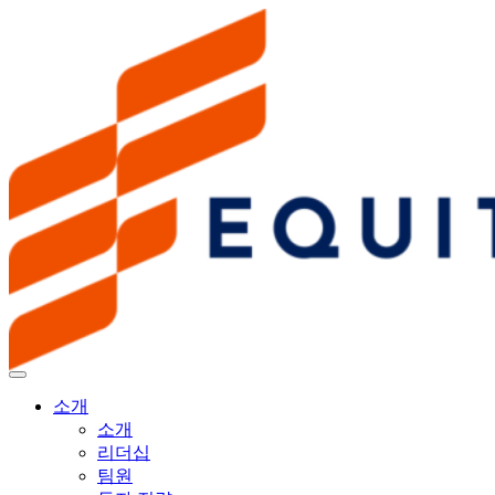
소개
소개
리더십
팀원