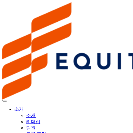
소개
소개
리더십
팀원