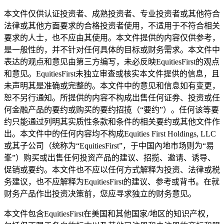
本文件仅供认证投资者、成熟投资者、专业投资者或其他符合
法律或其他方面要求的合格投资者使用，不适用于不符合相关
要求的人士，也不应由其使用。本文件提供的内容仅供参考，
是一般性的，并不针对任何具体的目标或财务需求。本文件中
表达的观点和意见由第三方编写，未必反映EquitiesFirst的观点
和意见。EquitiesFirst未独立审查或核实本文件提供的信息，且
未声明其是准确或完整的。本文件中的意见和信息如有变更，
恕不另行通知。所提供的内容不构成出售任何证券、投资或任
何金融产品的要约或购买的要约招揽（“要约”）。任何该等要
约只能通过列明其实质性条款和条件的相关要约或其他文件作
出。本文件中的任何内容均不构成Equities First Holdings, LLC
或其子公司（统称为“EquitiesFirst”，于中国內地市场则为“易
峯”）购买或出售任何投资产品的建议、招揽、邀请、诱导、
促销或要约。本文件也不应以任何方式解释为投资、法律或税
务建议，也不应解释为EquitiesFirst的建议、参考或背书。在就
财务产品作出投资决策前，您应寻求独立的财务意见。
本文件包含EquitiesFirst在美国和其他国家/地区的知识产权，