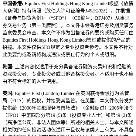
中国香港:
Equities First Holdings Hong Kong Limited根据《放债
人条例》持有牌照（放债人许可证编号
1493/2025
），并根据
《证券与期货条例》（“SFO”）（CE编号：BFJ407）从事证
券交易业务（第一类牌照）。本文件未经香港证券及期货事务
监察委员会审查。本文件不作为出售证券的要约或购买任何由
Equities First Holdings Hong Kong Limited管理或提供的产品的
招揽。本文件仅供SFO规定之专业投资者参考。本文件不针对
此类要约或邀请将构成违法或禁止行为的个人或组织。
韩国:
上述内容仅适用于充分具备证券融资交易知识和经验的
资深投资者、专业投资者或其他合格投资者。不适用于也不应
由不符合标准的人士使用。
英国:
Equities First (London) Limited在英国获得金融行为监管
局（FCA）的授权，并接受其监管。在英国，本文件仅分发并
提供给《2000年金融服务与市场法》（金融促进）2005年法令
（FPO）中第四部分第19 (5)条（投资专业人士）和第49 (2)条
（高净值公司、非法人团体等）所述的相关人士。与本文所述
相关联的任何投资活动仅适用于且仅与该类人士有关。不具备