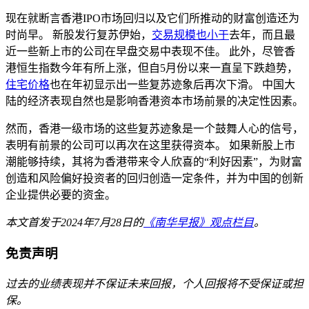
现在就断言香港IPO市场回归以及它们所推动的财富创造还为
时尚早。 新股发行复苏伊始，
交易规模也小于
去年，而且最
近一些新上市的公司在早盘交易中表现不佳。 此外，尽管香
港恒生指数今年有所上涨，但自5月份以来一直呈下跌趋势，
住宅价格
也在年初显示出一些复苏迹象后再次下滑。 中国大
陆的经济表现自然也是影响香港资本市场前景的决定性因素。
然而，香港一级市场的这些复苏迹象是一个鼓舞人心的信号，
表明有前景的公司可以再次在这里获得资本。 如果新股上市
潮能够持续，其将为香港带来令人欣喜的“利好因素”，为财富
创造和风险偏好投资者的回归创造一定条件，并为中国的创新
企业提供必要的资金。
本文首发于2024年7月28日的
《南华早报》观点栏目
。
免责声明
过去的业绩表现并不保证未来回报，个人回报将不受保证或担
保。