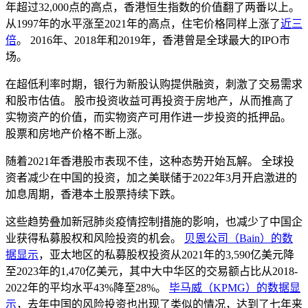
年超过32,000点的高点，香港恒生指数的价值翻了两番以上。
从1997年的水平涨至2021年的高点，住宅价格同样上涨了
近三
倍
。 2016年、2018年和2019年，香港曾是全球最大的IPO市
场。
在超低利率时期，银行为新股认购提供融资，刺激了交易需求
和股市估值。 股市投资收益可再投资于房地产，从而推高了
实物资产的价值，而实物资产可用作进一步投资的抵押品。
股票和房地产价格不断上涨。
随着2021年香港股市表现不佳，这种态势开始瓦解。 全球投
资者减少在中国的投资，加之美联储于2022年3月开启激进的
加息周期，香港本土股票持续下跌。
这些趋势叠加新冠肺炎疫情控制措施的影响，也减少了中国企
业获得私募股权和风险投资的机会。
贝恩公司（Bain）的数
据显示
，亚太地区的私募股权投资从2021年的3,590亿美元降
至2023年的1,470亿美元，其中大中华区的交易额占比从2018-
2022年的平均水平43%降至28%。
毕马威（KPMG）的数据显
示
，去年中国的风险投资也出现了类似的情况，达到了七年来