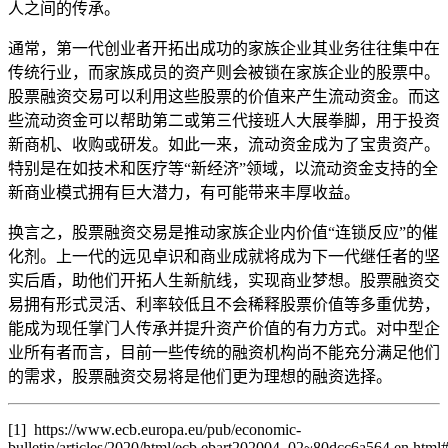
人之间的传承。
通常，第一代创业者开拓出成功的家族企业其业务往往集中在
传统行业，而家族成员的资产则会被锁在家族企业的股票中。
股票融资交易可以利用这些股票的价值来产生流动资金。而这
些流动资金可以帮助第二或第三代接班人大展拳脚，用于投资
新商机、收购或研发。如此一来，流动资金成为了宝贵资产。
特别是在如技术和医疗等“新经济”领域，以流动资金支持的全
新商业模式拥有巨大潜力，有可能带来丰厚收益。
换言之，股票融资交易是推动家族企业内价值“连锁反应”的催
化剂。上一代的远见卓识和商业成就将成为下一代继任者的坚
实后盾，助他们开拓人生新航线，实现商业梦想。股票融资交
易拥有形式灵活、利率较低且不会稀释股票价值等多重优势，
能成为现任掌门人传承并提升资产价值的有力方式。对中型企
业所有者而言，目前一些传统的融资机构尚不能充分满足他们
的需求，股票融资交易将是他们更为理想的融资选择。
[1] https://www.ecb.europa.eu/pub/economic-
bulletin/articles/2020/html/ecb.ebart202004_02~80dcc6a564.en.html