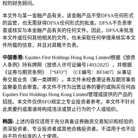
权的财务顾问。
本文件与某一金融产品有关，该金融产品不受DFSA任何形式
的监管，也无需获得DFSA任何形式的批准。DFSA不负责审
查或核实与本金融产品有关的任何文件。因此，DFSA未批准
本文件或任何其他相关的文件，也未采取任何举措来核实本文
件所载的信息，并且对其概不负责。
中国香港:
Equities First Holdings Hong Kong Limited根据《放债
人条例》持有牌照（放债人许可证编号
1493/2025
），并根据
《证券与期货条例》（“SFO”）（CE编号：BFJ407）从事证
券交易业务（第一类牌照）。本文件未经香港证券及期货事务
监察委员会审查。本文件不作为出售证券的要约或购买任何由
Equities First Holdings Hong Kong Limited管理或提供的产品的
招揽。本文件仅供SFO规定之专业投资者参考。本文件不针对
此类要约或邀请将构成违法或禁止行为的个人或组织。
韩国:
上述内容仅适用于充分具备证券融资交易知识和经验的
资深投资者、专业投资者或其他合格投资者。不适用于也不应
由不符合标准的人士使用。