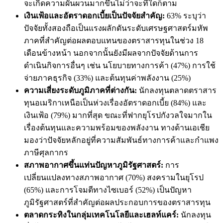
จะเกิดความผันผวนมากขึ้นไม่ว่าจะที่ใดก็ตาม
เงินเฟ้อและอัตราดอกเบี้ยเป็นปัจจัยสำคัญ:
63% ระบุว่า
ปัจจัยทั้งสองถือเป็นแรงผลักดันระดับเศรษฐศาสตร์มหัพ
ภาคที่สำคัญต่อผลตอบแทนของตราสารทุนในช่วง 18
เดือนข้างหน้า นอกจากนั้นยังมีผลจากปัจจัยด้านการ
ดำเนินกิจการอื่นๆ เช่น นโยบายทางการค้า (47%) การใช้
จ่ายภาคธุรกิจ (33%) และต้นทุนค่าพลังงาน (25%)
ความเสี่ยงระดับภูมิภาคที่ต่างกัน:
นักลงทุนตลาดตราสาร
ทุนอเมริกาเหนือเป็นห่วงเรื่องอัตราดอกเบี้ย (84%) และ
เงินเฟ้อ (79%) มากที่สุด ขณะที่ฟากยุโรปกังวลใจมากใน
เรื่องต้นทุนและความพร้อมของพลังงาน ทางด้านเอเชีย
มองว่าปัจจัยหลักอยู่ที่ความสัมพันธ์ทางการค้าและกำแพง
ภาษีศุลกากร
สภาพอากาศขึ้นแท่นปัญหาภูมิรัฐศาสตร์:
การ
เปลี่ยนแปลงทางสภาพอากาศ (70%) สงครามในยุโรป
(65%) และการโจมตีทางไซเบอร์ (52%) เป็นปัญหา
ภูมิรัฐศาสตร์ที่สำคัญต่อผลประกอบการของตราสารทุน
ตลาดกระทิงในกลุ่มเทคโนโลยีและเฮลท์แคร์:
นักลงทุน