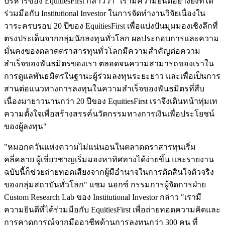
บริหารของ EquitiesFirst กล่าวว่า "เรามีความยินดีอย่างยิ่งที่ได้
ร่วมมือกับ Institutional Investor ในการจัดทำงานวิจัยเนื่องใน
วาระครบรอบ 20 ปีของ EquitiesFirst เพื่อแบ่งปันมุมมองเชิงลึกที่
ตรงประเด็นจากกลุ่มนักลงทุนทั่วโลก ผลประกอบการและความ
มั่นคงของตลาดตราสารทุนทั่วโลกมีความสำคัญต่อความ
สำเร็จของพันธมิตรของเรา ตลอดจนความสามารถของเราใน
การดูแลพันธมิตรในฐานะผู้ร่วมลงทุนระยะยาว และเพื่อเป็นการ
สานต่อแนวทางการลงทุนในความสำเร็จของพันธมิตรที่สืบ
เนื่องมายาวนานกว่า 20 ปีของ EquitiesFirst เราจึงเดินหน้าทุ่มเท
ความตั้งใจเพื่อสร้างสรรค์นวัตกรรมทางการเงินเพื่อประโยชน์
ของผู้ลงทุน"
"หมอกควันแห่งความไม่แน่นอนในตลาดตราสารทุนเริ่ม
คลี่คลาย ผู้เชี่ยวชาญเริ่มมองหาทิศทางได้ง่ายขึ้น และรายงาน
ฉบับนี้ก็ช่วยถ่ายทอดเสียงจากผู้มีอำนาจในการตัดสินใจตัวจริง
ของกลุ่มสถาบันทั่วโลก" แซม นอกซ์ กรรมการผู้จัดการฝ่าย
Custom Research Lab ของ Institutional Investor กล่าว "เรามี
ความยินดีที่ได้ร่วมมือกับ EquitiesFirst เพื่อถ่ายทอดความคิดและ
การคาดการณ์จากมืออาชีพด้านการลงทุนกว่า 300 คน ที่