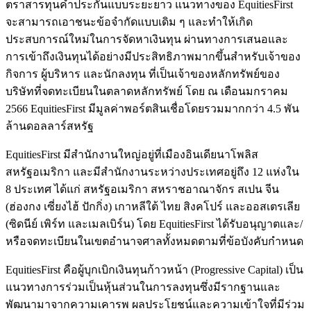
ตราสารทุนค้ำประกันแบบระยะยาว แนวทางของ EquitiesFirst
จะสามารถเอาชนะข้อจำกัดแบบเดิม ๆ และทำให้เกิด
ประสบการณ์ใหม่ในการจัดหาเงินทุน ผ่านทางการเสนอและ
การเข้าถึงเงินทุนได้อย่างมีประสิทธิภาพมากขึ้นสำหรับเจ้าของ
กิจการ ผู้บริหาร และนักลงทุน ที่เป็นเจ้าของหลักทรัพย์ของ
บริษัทที่จดทะเบียนในตลาดหลักทรัพย์ โดย ณ เดือนมกราคม
2566 EquitiesFirst มีมูลค่าพอร์ตสินเชื่อโดยรวมมากกว่า 4.5 พัน
ล้านดอลลาร์สหรัฐ
EquitiesFirst มีสำนักงานใหญ่อยู่ที่เมืองอินเดียนาโพลิส
สหรัฐอเมริกา และมีสำนักงานระหว่างประเทศอยู่ถึง 12 แห่งใน
8 ประเทศ ได้แก่ สหรัฐอเมริกา สหราชอาณาจักร สเปน จีน
(ฮ่องกง เซี่ยงไฮ้ ปักกิ่ง) เกาหลีใต้ ไทย สิงคโปร์ และออสเตรเลีย
(ซิดนีย์ เพิร์ท และเมลเบิร์น) โดย EquitiesFirst ได้รับอนุญาตและ/
หรือจดทะเบียนในเขตอำนาจศาลทั้งหมดตามที่ข้อบังคับกำหนด
EquitiesFirst คือผู้บุกเบิกเงินทุนก้าวหน้า (Progressive Capital) เป็น
แนวทางการร่วมเป็นหุ้นส่วนในการลงทุนซึ่งมีรากฐานและ
พัฒนามาจากความเคารพ ผลประโยชน์และความเข้าใจที่มีร่วม