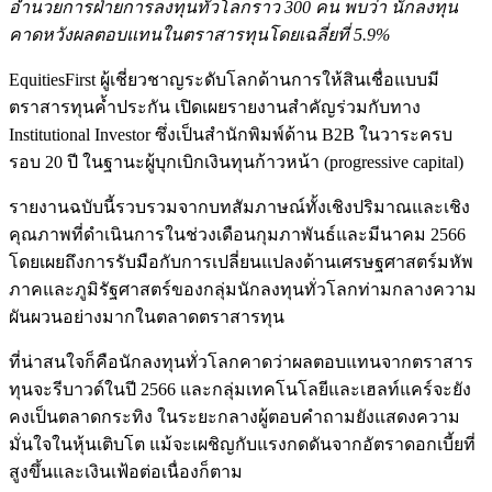
อำนวยการฝ่ายการลงทุนทั่วโลกราว 300 คน พบว่า นักลงทุน
คาดหวังผลตอบแทนในตราสารทุนโดยเฉลี่ยที่ 5.9%
EquitiesFirst ผู้เชี่ยวชาญระดับโลกด้านการให้สินเชื่อแบบมี
ตราสารทุนค้ำประกัน เปิดเผยรายงานสำคัญร่วมกับทาง
Institutional Investor ซึ่งเป็นสำนักพิมพ์ด้าน B2B ในวาระครบ
รอบ 20 ปี ในฐานะผู้บุกเบิกเงินทุนก้าวหน้า (progressive capital)
รายงานฉบับนี้รวบรวมจากบทสัมภาษณ์ทั้งเชิงปริมาณและเชิง
คุณภาพที่ดำเนินการในช่วงเดือนกุมภาพันธ์และมีนาคม 2566
โดยเผยถึงการรับมือกับการเปลี่ยนแปลงด้านเศรษฐศาสตร์มหัพ
ภาคและภูมิรัฐศาสตร์ของกลุ่มนักลงทุนทั่วโลกท่ามกลางความ
ผันผวนอย่างมากในตลาดตราสารทุน
ที่น่าสนใจก็คือนักลงทุนทั่วโลกคาดว่าผลตอบแทนจากตราสาร
ทุนจะรีบาวด์ในปี 2566 และกลุ่มเทคโนโลยีและเฮลท์แคร์จะยัง
คงเป็นตลาดกระทิง ในระยะกลางผู้ตอบคำถามยังแสดงความ
มั่นใจในหุ้นเติบโต แม้จะเผชิญกับแรงกดดันจากอัตราดอกเบี้ยที่
สูงขึ้นและเงินเฟ้อต่อเนื่องก็ตาม