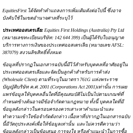
EquitiesFirst ได้จัดทำคำแถลงการเพิ่มเติมดังต่อไปนี้ ซึ่งอาจ
บังคับใช้ในเขตอำนาจศาลที่ระบุไว้
ประเทศออสเตรเลีย:
Equities First Holdings (Australia) Pty Ltd
(หมายเลขทะเบียนบริษัท: 142 644 399) เป็นผู้ได้รับใบอนุญาต
บริการทางการเงิน
ของประเทศออสเตรเลีย
(หมายเลข AFSL:
387079) สงวนลิขสิทธิ์ทั้งหมด
ข้อมูลที่ปรากฏในเอกสารฉบับนี้มีไว้สำหรับบุคคลที่อาศัยอยู่ใน
ประเทศออสเตรเลียและจัดเป็นลูกค้าสำหรับการค้าส่ง
(Wholesale Client) ตามที่ระบุในมาตรา 761G แห่งพระราช
บัญญัติบริษัท
ค.ศ.
2001
(Corporations Act 2001)เท่านั้น การเผย
แพร่ข้อมูลให้บุคคลอื่นใดที่มีคุณสมบัติไม่เป็นไปตามเกณฑ์ที่
กำหนดข้างต้นอาจมีข้อจำกัดตามกฎหมาย ทั้งนี้ บุคคลใดที่มี
ข้อมูลดังกล่าวในครอบครองควรเสาะหาคำแนะนำและ
ทำความเข้าใจข้อจำกัดดังกล่าว เนื้อหาที่ปรากฏในเอกสารฉบับ
นี้มีวัตถุประสงค์เพื่อให้ข้อมูลเท่านั้น และไม่ควรตีความว่า
ข้อมูลดังกล่าวเป็นข้อเสนอ การจูงใจ หรือคำแนะนำในการซื้อ