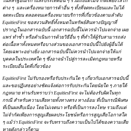
ในสหรัฐอเมริกาและประเทศอื่น ๆ รวมถึงแต่ไม่จำกัดเพียงโลโก้
ต่าง ๆ และเครื่องหมายการค้าอื่น ๆ ทั้งที่จดทะเบียนและไม่ได้
จดทะเบียน ตลอดจนเครื่องหมายบริการที่เกี่ยวข้องตามลำดับ
EquitiesFirst ขอสงวนสิทธิ์ทั้งหมดในทรัพย์สินทางปัญญาที่
ปรากฏในเอกสารฉบับนี้ เอกสารฉบับนี้ไม่ควรนำไปแจกจ่าย เผย
แพร่ ทำซ้ำ หรือดำเนินการด้วยวิธีอื่น ๆ ที่ทำให้ผู้รับสามารถส่ง
ต่อเนื้อหาทั้งหมดหรือบางส่วนของเอกสารฉบับนี้ไปยังผู้อื่นได้
โดยเฉพาะอย่างยิ่ง เอกสารฉบับนี้ไม่ควรนำไปแจกจ่ายให้แก่
บุคคลในประเทศใด ๆ ซึ่งอาจนำไปสู่การละเมิดกฎหมายหรือ
ระเบียบอื่นใดที่เกี่ยวข้อง
EquitiesFirst ไม่รับรองหรือรับประกันใด ๆ เกี่ยวกับเอกสารฉบับนี้
และขอปฏิเสธอย่างชัดแจ้งต่อการรับประกันโดยนัยใด ๆ ภายใต้
กฎหมาย ท่านรับทราบว่า EquitiesFirst จะไม่ต้องรับผิดในทุก
กรณี สำหรับความเสียหายทั้งทางตรง ทางอ้อม ที่เป็นกรณีพิเศษ
ที่เป็นผลสืบเนื่อง โดยไม่เจตนา หรือที่เป็นการลงโทษ รวมถึงแต่
ไม่จำกัดเพียงการสูญเสียผลประโยชน์หรือการสูญเสียโอกาสใด
ๆ
แม้ว่า EquitiesFirst จะรับทราบถึงความเป็นไปได้ของความเสีย
หายดังกล่าวก็ตาม