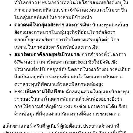
ทั่วโลกราว 69% มองว่าเทคโนโลยีสารสนเทศยังคงอยู่ใน
ภาวะตลาดกระทิง และราว 64% มองเห็นแนวโน้มขาขึ้น
ในกลุ่มเฮลท์แคร์ในช่วงสามปีข้างหน้า
ตลาดหมีในกลุ่มอสังหาฯ และการเงิน:
นักลงทุนส่วนน้อย
ยังคงมองภาพบวกในกลุ่มธุรกิจที่อ่อนไหวต่ออัตรา
ดอกเบี้ยสูงและอัตราการเติบโตทางเศรษฐกิจต่ำ โดย
เฉพาะในภาคอสังหาริมทรัพย์และการเงิน
สมาร์ตเบตาคือกลยุทธ์เป้าหมาย:
การสำรวจทั่วโลกราว
67% มองว่า สมาร์ตเบตา (smart beta) ซึ่งใช้ปัจจัยเชิง
ปริมาณเพื่อปรับกลยุทธ์ดัชนีตลาดในวงกว้างอย่างละเอียด
ถือเป็นกลยุทธ์การลงทุนที่น่าสนใจโดยเฉพาะกับตลาด
ตราสารทุนที่พัฒนาแล้วและมีสภาพคล่องสูง
ESG เพิ่มความได้เปรียบ:
นักลงทุนส่วนใหญ่และนักลงทุน
ราวสองในสามในตลาดพัฒนาแล้วเห็นพ้องอย่างยิ่งว่า
การให้ความสำคัญด้าน ESG จะช่วยมอบความได้เปรียบ
ด้านข้อมูลที่มีคุณค่าแก่นักลงทุนที่ต้องการชนะตลาด
อเล็กซานเดอร์ คริสตี้ จูเนียร์ ผู้ก่อตั้งและประธานเจ้าหน้าที่