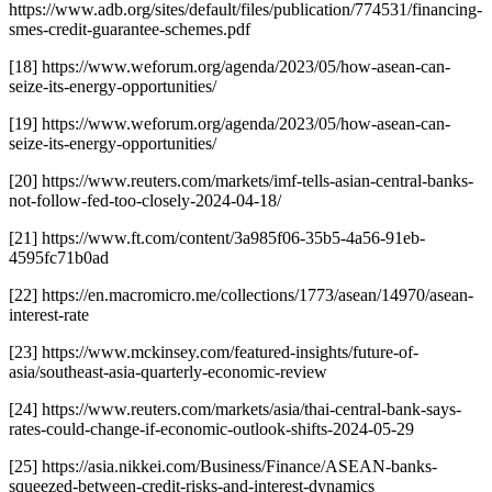
https://www.adb.org/sites/default/files/publication/774531/financing-
smes-credit-guarantee-schemes.pdf
[18] https://www.weforum.org/agenda/2023/05/how-asean-can-
seize-its-energy-opportunities/
[19] https://www.weforum.org/agenda/2023/05/how-asean-can-
seize-its-energy-opportunities/
[20] https://www.reuters.com/markets/imf-tells-asian-central-banks-
not-follow-fed-too-closely-2024-04-18/
[21] https://www.ft.com/content/3a985f06-35b5-4a56-91eb-
4595fc71b0ad
[22] https://en.macromicro.me/collections/1773/asean/14970/asean-
interest-rate
[23] https://www.mckinsey.com/featured-insights/future-of-
asia/southeast-asia-quarterly-economic-review
[24] https://www.reuters.com/markets/asia/thai-central-bank-says-
rates-could-change-if-economic-outlook-shifts-2024-05-29
[25] https://asia.nikkei.com/Business/Finance/ASEAN-banks-
squeezed-between-credit-risks-and-interest-dynamics