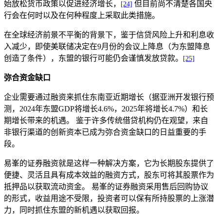
始放松货币政策以促进经济增长，
但目前尚不清楚各国央
[24]
行会在何时以及在何种程度上采取此类措施。
在全球经济前景不平衡的背景下，鉴于信贷风险上升和利息收
入减少，即使美联储决定在9月份的会议上降息（为东盟降息
创造了条件），东盟的银行可能仍会谨慎发放贷款。
[25]
弥合资金缺口
企业需要通过融资来抓住东南亚近期增长（据亚洲开发银行预
测，2024年东盟GDP将增长4.6%，2025年将增长4.7%）和长
期增长带来的机遇。 鉴于许多传统借贷机构仍在观望，来自
非银行渠道的创新资本已成为弥合资金缺口的日益重要的手
段。
易峯的证券融资就是这样一种解决方案，它为长期股东提供了
便捷、灵活且具有成本效益的融资方式，股东可将其股票作为
抵押品以获取流动资金。 易峯的证券融资采用售后回购协议
的形式，收益用途不受限，投资者可以保有所持股票的上涨潜
力，同时抓住东盟的新机遇以获取回报。