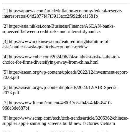
[1] https://apnews.com/article/inflation-economy-federal-reserve-
interest-rates-04d2877f47f3913acc2f992d8ef1581b
[2] https://asia.nikkei.com/Business/Finance/ASEAN-banks-
squeezed-between-credit-risks-and-interest-dynamics
[3] https://www.mckinsey.com/featured-insights/future-of-
asia/southeast-asia-quarterly-economic-review
[4] https://www.cnbc.com/2024/06/24/southeast-asia-is-the-top-
choice-for-firms-diversifying-away-from-china.html
[5] https://asean.org/wp-content/uploads/2022/12/investment-report-
2023.pdf
[6] https://asean.org/wp-content/uploads/2023/12/AIR-Special-
2023.pdf
[7] https://www.ft.com/content/4e0017e8-fb48-4d48-8410-
968e3de687bf
[8] https://www.scmp.com/tech/tech-trends/article/3206362/chinese-
supplier-apple-samsung-screens-build-new-factories-vietnam