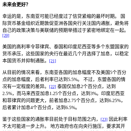
未来会更好？
幸运的是，东南亚可能已经度过了信贷紧缩的最坏时期。 国
际货币基金组织近期敦促亚洲各国央行关注国内通胀，避免将
自己的政策决策与美联储的预期举措过于紧密地绑定在一起。
[20]
美国的高利率令菲律宾、泰国和印度尼西亚等多个东盟国家的
货币承压，这些国家的央行在最近几个月选择了加息，以稳定
本国货币并抑制通胀。
[21]
从目前的情况来看，东南亚各国的加息幅度不及美国5个百分
点的加息幅度，后者利率已达到5.5%。 不过，东盟各国的情
况有一定程度的差异。
泰国仅加息2个百分点，达到
[22]
2.5%，而马来西亚加息1.25个百分点，达到3%。印度尼西亚
和菲律宾的问题更大，前者加息2.75个百分点，达到6.25%，
后者累计加息4个百分点，达到6.5%。
鉴于这些国家的通胀率目前处于目标范围之内，
因此利率
[23]
不太可能进一步上升。 地方政府也在向央行施压，要求其开