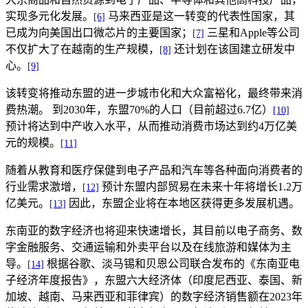
实现多元化发展。
马来西亚是这一转变的代表性国家，其
[6]
已成为向美国出口微芯片的主要国家；
三星和Apple等公司
[7]
不仅扩大了在越南的生产规模，
还计划在该国建立研发中
[8]
心。
[9]
该转变将推动东盟的进一步城市化和大众富裕化，最终带来消
费热潮。 到2030年，东盟70%的人口（目前超过6.7亿）
[10]
预计将达到中产收入水平，从而推动消费市场达到约4万亿美
元的规模。
[11]
随着从教育和医疗保健到电子产品和汽车等各种面向消费者的
行业需求激增，
预计东盟内部贸易在未来十年将增长1.2万
[12]
亿美元。
因此，东盟企业将在本地区获得更多发展机遇。
[13]
东南亚的数字经济也将迎来快速增长，其目前以电子商务、数
字金融服务、交通运输和外卖平台以及在线旅游和媒体为主
导。
根据谷歌、淡马锡和贝恩公司联合发布的《东南亚电
[14]
子经济年度报告》，东盟六大经济体（印度尼西亚、泰国、新
加坡、越南、马来西亚和菲律宾）的数字经济销售额在2023年