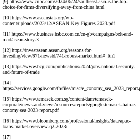
[9] https://www.cnbc.com/2024/06/24/southeast-asia-is-the-top-
choice-for-firms-diversifying-away-from-china.html
[10] https://www.aseanstats.org/wp-
content/uploads/2023/12/ASEAN-Key-Figures-2023.pdf
[11] https://www.business.hsbc.com.cn/en-gb/campaigns/belt-and-
road/asean-story-3
[12] https://investasean.asean.org/reasons-for-
investing/view/671/newsid/741/robust-market.html#_ftn1
[13] https://www.bcg.com/publications/2024/jobs-national-security-
and-future-of-trade
[14]
https://services.google.com/fh/files/misc/e_conomy_sea_2023_report.
[15] https://www.temasek.com.sg/content/dam/temasek-
corporate/news-and-views/resources/reports/google-temasek-bain-e-
conomy-sea-2023-report.pdf
[16] https://www.bloomberg.com/professional/insights/data/apac-
loans-market-overview-q2-2023/
[17]