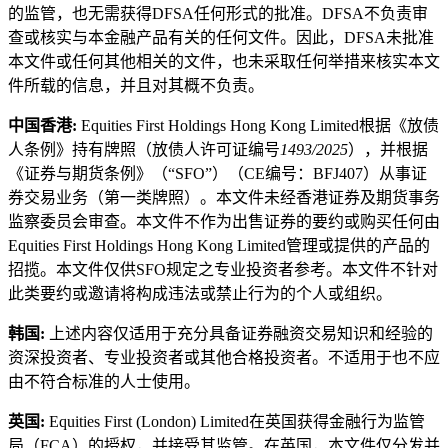
的监管，也无需获得DFSA任何形式的批准。DFSA不负责审
查或核实与本金融产品有关的任何文件。因此，DFSA未批准
本文件或任何其他相关的文件，也未采取任何举措来核实本文
件所载的信息，并且对其概不负责。
中国香港:
Equities First Holdings Hong Kong Limited根据《放债
人条例》持有牌照（放债人许可证编号
1493/2025
），并根据
《证券与期货条例》（“SFO”）（CE编号：BFJ407）从事证
券交易业务（第一类牌照）。本文件未经香港证券及期货事务
监察委员会审查。本文件不作为出售证券的要约或购买任何由
Equities First Holdings Hong Kong Limited管理或提供的产品的
招揽。本文件仅供SFO规定之专业投资者参考。本文件不针对
此类要约或邀请将构成违法或禁止行为的个人或组织。
韩国:
上述内容仅适用于充分具备证券融资交易知识和经验的
资深投资者、专业投资者或其他合格投资者。不适用于也不应
由不符合标准的人士使用。
英国:
Equities First (London) Limited在英国获得金融行为监管
局（FCA）的授权，并接受其监管。在英国，本文件仅分发并