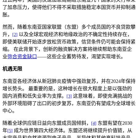
了加息压力，使得他们不得不采取措施稳定本国货币并抑制通
胀。
然而，随着东南亚国家联盟（东盟）多个成员国的不良贷款攀
升，
以及全球宏观经济和地缘政治的不确定性持续存在，
[2]
即使美联储开始逐步放松货币政策，信贷条件仍可能会保持紧
缩。 在此背景下，创新的融资解决方案将继续帮助东南亚企
业
弥合资金缺口
——这些企业蓄势待发，渴望实现增长。
机遇无限
东南亚各经济体从新冠肺炎疫情中强劲复苏，并在2024年保持
增长势头。 最重要的是，这种增长在很大程度上是以强劲的
国内消费和低失业率为支撑。
这意味着，即使充满挑战的
[3]
外部环境阻碍了出口的初步复苏，东南亚仍有望成为全球增长
中心。
随着全球供应链日益向东盟成员国倾斜，
东盟有望在2030
[4]
年
成为世界第四大经济体。东盟还将继续提升价值链，从
[5]
大宗商品和自然资源到电子产品、半导体和其他高科技产品，